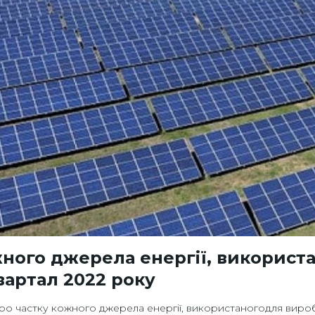
жного джерела енергії, використ
квартал 2022 року
о частку кожного джерела енергії, використаногодля виробн