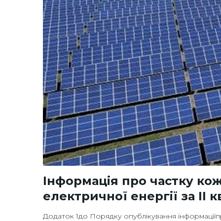
Інформація про частку ко
електричної енергії за ІI 
Додаток 1до Порядку опублікування інформаціїпр