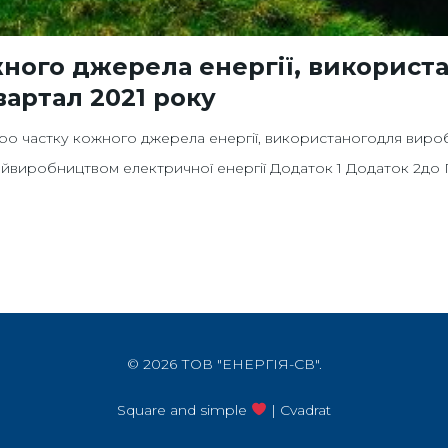
жного джерела енергії, використ
квартал 2021 року
о частку кожного джерела енергії, використаногодля виробн
иробництвом електричної енергії Додаток 1 Додаток 2до П
© 2026 ТОВ "ЕНЕРГІЯ-СВ".
Square and simple
| Cvadrat