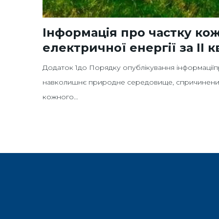
Інформація про частку ко
електричної енергії за ІІ 
Додаток 1до Порядку опублікування інформаціїпр
навколишнє природне середовище, спричиненийв
кожного…