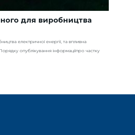
аного для виробництва
ицтва електричної енергії, та впливна
орядку опублікування інформаціїпро частку