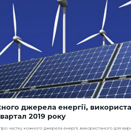
жного джерела енергії, використ
квартал 2019 року
про частку кожного джерела енергії, використаного для виро