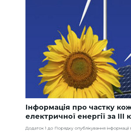
2019
Інформація про частку ко
електричної енергії за ІІІ 
Додаток 1 до Порядку опублікування інформації 