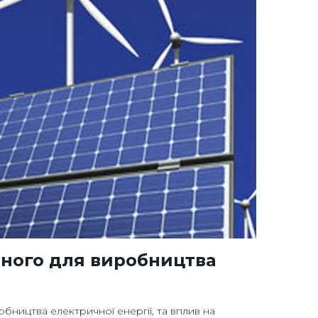
аного для виробництва
бництва електричної енергії, та вплив на