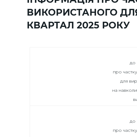
ВИКОРИСТАНОГО ДЛЯ
КВАРТАЛ 2025 РОКУ
до 
про частк
для вир
на навкол
в
до 
про частк