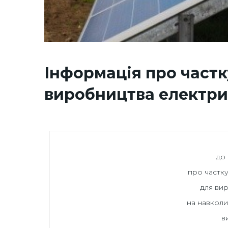
Інформація про частк
виробництва електричн
до 
про частк
для вир
на навкол
в