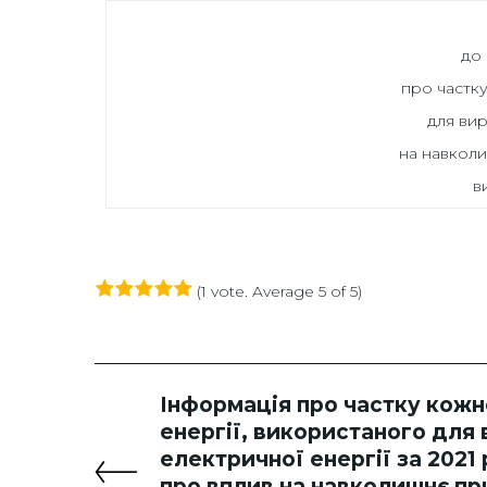
до 
про частк
для вир
на навкол
в
(
1 vote
. Average
5
of 5)
1
2
3
4
5
Інформація про частку кож
енергії, використаного для
електричної енергії за 2021 
про вплив на навколишнє п