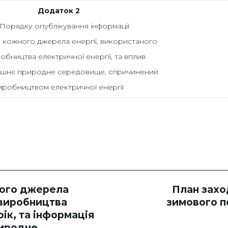
Додаток 2
Порядку опублікування інформації
у кожного джерела енергії, використаного
обництва електричної енергії, та вплив
ишнє природне середовище, спричинений
иробництвом електричної енергії
ного джерела
План заход
 виробництва
зимового п
рік, та інформація
риродне